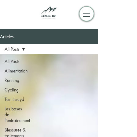
Articles
All Posts
All Posts
Alimentation
Running
Cycling
Test Inscyd
Les bases
de
l'entraînement
Blessures &
traitements